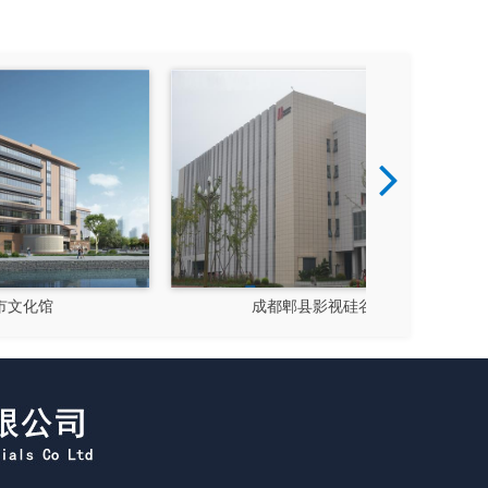
成都郫县影视硅谷
新都