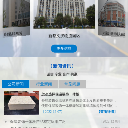
大运会十陵街道风貌改造
成都郫县影视硅谷
新都文汉物流园区
更多信息
〔新闻资讯〕
诚信·专业·合作·共赢
公司新闻
行业新闻
常见问题
怎么选择保温装饰一体板
外墙装饰保温材料在建筑墙体上发挥着重要作用，
使用保温装饰一体板能够对建筑墙体起到长期的保
温装饰作用，在...
【2022-12-07】
【查看详情】
保温装饰一体板产品稳定应用广泛
[2022-12-08]