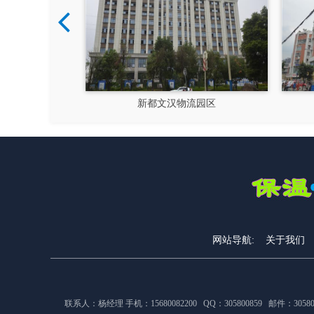
硅谷
新都文汉物流园区
网站导航:
关于我们
联系人：杨经理 手机：15680082200 QQ：305800859 邮件：305800