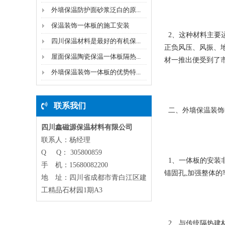
外墙保温防护面砂浆泛白的原...
保温装饰一体板的施工安装
2、这种材料主要运
四川保温材料是最好的有机保...
正负风压、风振、地
屋面保温陶瓷保温一体板隔热...
材一推出便受到了市
外墙保温装饰一体板的优势特...
联系我们
二、外墙保温装饰
四川鑫磁源保温材料有限公司
联系人：杨经理
Q Q： 305800859
1、一体板的安装非
手 机：15680082200
锚固孔,加强整体的
地 址：四川省成都市青白江区建
工精品石材园1期A3
2、与传统隔热建