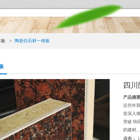
体板
>
陶瓷仿石材一体板
板
四川
产品摘要
近些年我
造深入推
突破.响
的建材,..
点击：
1